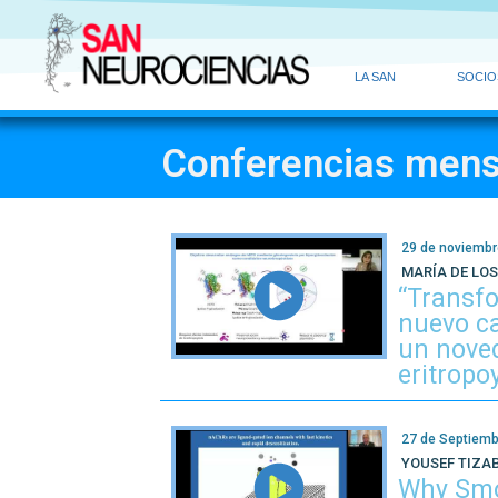
LA SAN
SOCIO
Conferencias men
29 de noviembr
MARÍA DE LO
“Transf
nuevo ca
un noved
eritropo
27 de Septiemb
YOUSEF TIZAB
Why Smo