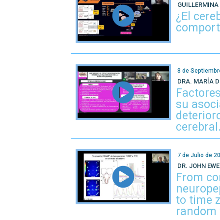
GUILLERMINA
¿El cere
comport
8 de Septiembr
DRA. MARÍA D
Factores
su asoci
deterior
cerebral
7 de Julio de 2
DR. JOHN EWE
From con
neuropep
to time 
random 