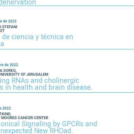
denervation
e de 2022
O STEFANI
CET
s de ciencia y técnica en
na
re de 2022
A SOREQ,
UNIVERSITY OF JERUSALEM
ing RNAs and cholinergic
 in health and brain disease.
e 2022
TKIND,
O MOORES CANCER CENTER
onical Signaling by GPCRs and
Unexpected New RHOad.