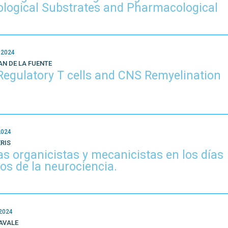
ological Substrates and Pharmacological
"
 2024
AN DE LA FUENTE
Regulatory T cells and CNS Remyelination
2024
RIS
s organicistas y mecanicistas en los días
s de la neurociencia.
 2024
AVALE