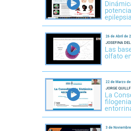
Dinámic
potencia
epilepsi
26 de Abril de 
JOSEFINA DE
Las base
olfato e
22 de Marzo de
JORGE QUILL
La Conso
filogeni
entorrina
3 de Noviembre