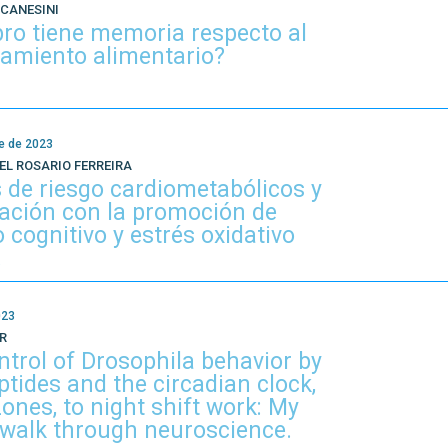
 CANESINI
bro tiene memoria respecto al
amiento alimentario?
e de 2023
EL ROSARIO FERREIRA
 de riesgo cardiometabólicos y
ación con la promoción de
o cognitivo y estrés oxidativo
.
023
R
trol of Drosophila behavior by
tides and the circadian clock,
zones, to night shift work: My
walk through neuroscience.