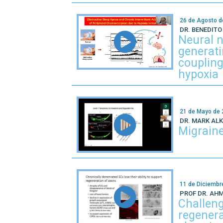
26 de Agosto d
DR. BENEDIT
Neural n
generati
coupling
hypoxia
21 de Mayo de
DR. MARK AL
Migrain
11 de Diciembr
PROF DR. AH
Challen
regenera