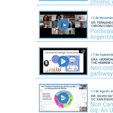
chronic 
12 de Noviembr
DR. FERNAND
CIBION/CONI
Política
Argenti
17 de Septiemb
DRA. HERMON
THE HEBREW 
Non-cod
pathways
17 de Agosto d
DR. SILVIO GU
UC SAN DIEG
Non Can
Gq: An 