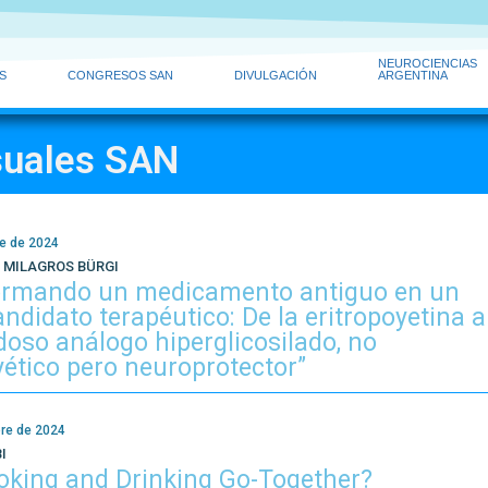
NEUROCIENCIAS
S
CONGRESOS SAN
DIVULGACIÓN
ARGENTINA
suales SAN
e de 2024
S MILAGROS BÜRGI
ormando un medicamento antiguo en un
ndidato terapéutico: De la eritropoyetina a
oso análogo hiperglicosilado, no
yético pero neuroprotector”
re de 2024
I
king and Drinking Go-Together?