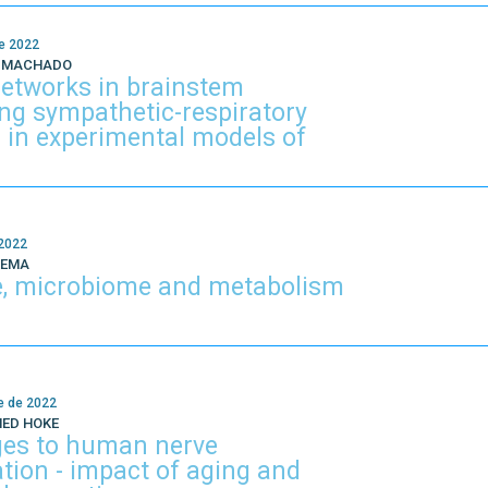
e 2022
O MACHADO
etworks in brainstem
ng sympathetic-respiratory
 in experimental models of
 2022
KEMA
e, microbiome and metabolism
e de 2022
MED HOKE
ges to human nerve
tion - impact of aging and