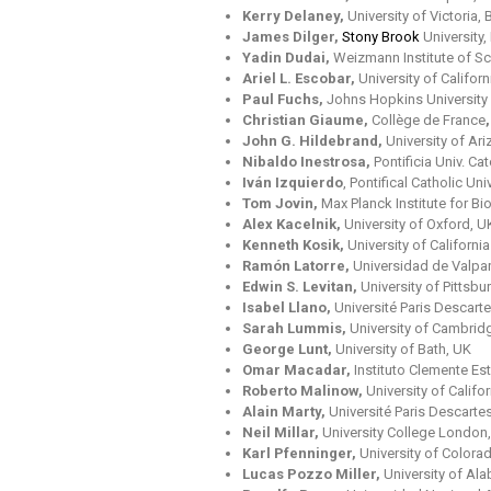
Kerry Delaney,
University of Victoria,
James Dilger,
Stony Brook
University
Yadin Dudai,
Weizmann Institute of Sc
Ariel L. Escobar,
University of Califo
Paul Fuchs,
Johns Hopkins University 
Christian Giaume,
Collège de France
John G. Hildebrand,
University of Ar
Nibaldo Inestrosa,
Pontificia Univ. Ca
Iván Izquierdo
, Pontifical Catholic Un
Tom Jovin,
Max Planck Institute for B
Alex Kacelnik,
University of Oxford, U
Kenneth Kosik,
University of Californ
Ramón Latorre,
Universidad de Valpar
Edwin S. Levitan,
University of Pittsb
Isabel Llano,
Université Paris Descarte
Sarah Lummis,
University of Cambrid
George Lunt,
University of Bath, UK
Omar Macadar,
Instituto Clemente Es
Roberto Malinow,
University of Calif
Alain Marty,
Université Paris Descartes
Neil Millar,
University College London
Karl Pfenninger,
University of Colora
Lucas Pozzo Miller,
University of A