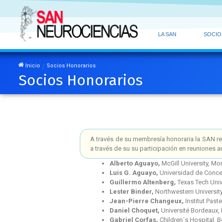
LA SAN
SOCIO
Inicio
Socios Honorarios
/
Socios Honorarios
A través de su membresía honoraria la SAN re
a través de su su participación en reuniones 
Alberto Aguayo,
McGill University, Mo
Luis G. Aguayo,
Universidad de Conce
Guillermo Altenberg,
Texas Tech Univ
Lester Binder,
Northwestern Universit
Jean-Pierre Changeux,
Institut Paste
Daniel Choquet,
Université Bordeaux,
Gabriel Corfas,
Children´s Hospital, 