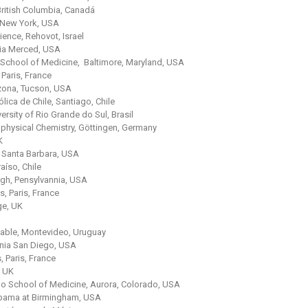
 British Columbia, Canadá
, New York, USA
ience, Rehovot, Israel
rnia Merced, USA
School of Medicine, Baltimore, Maryland, USA
,
Paris, France
izona, Tucson, USA
tólica de Chile, Santiago, Chile
iversity of Rio Grande do Sul, Brasil
iophysical Chemistry, Göttingen, Germany
K
ia Santa Barbara, USA
aíso, Chile
urgh, Pensylvannia, USA
s, Paris, France
ge, UK
table, Montevideo, Uruguay
ornia San Diego, USA
, Paris, France
, UK
do School of Medicine, Aurora, Colorado, USA
labama at Birmingham, USA