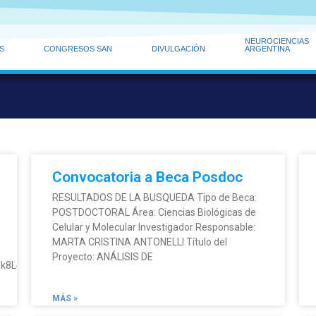
NEUROCIENCIAS
S
CONGRESOS SAN
DIVULGACIÓN
ARGENTINA
Convocatoria a Beca Posdoc
RESULTADOS DE LA BUSQUEDA Tipo de Beca:
POSTDOCTORAL Área: Ciencias Biológicas de
Celular y Molecular Investigador Responsable:
MARTA CRISTINA ANTONELLI Título del
Proyecto: ANÁLISIS DE
Sfgk8L4hPkgk24exGvd2u1IEJFLczm_UKpTu7cFwm29d6fj3Q/viewform?
MÁS »