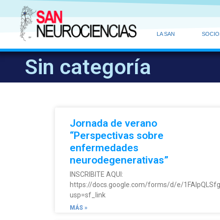
LA SAN
SOCIO
Sin categoría
Jornada de verano
“Perspectivas sobre
enfermedades
neurodegenerativas”
INSCRIBITE AQUI:
https://docs.google.com/forms/d/e/1FAIpQL
usp=sf_link
MÁS »