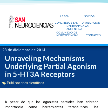
LA SAN
SOCIOS
CONGRESOS SAN
DIVULGACIÓN
NEUROCIENCIAS
ARGENTINA
COMUNIDAD DE
NEUROCIENCIAS
CONTACTO
23 de diciembre de 2014
Unraveling Mechanisms
Underlying Partial Agonism
in 5-HT3A Receptors
Publicaciones científicas
A pesar de que los agonistas parciales han cobrado
importancia como herramientas terapéuticas, los