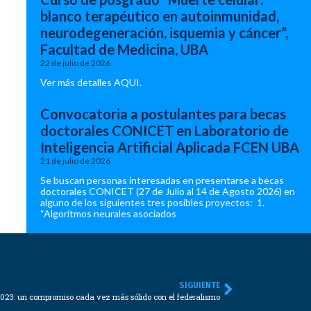
blanco terapéutico en autoinmunidad,
neurodegeneración, isquemia y cáncer”,
Facultad de Medicina, UBA
22 de julio de 2026
Ver más detalles AQUI.
Convocatoria a postulantes para becas
doctorales CONICET en Laboratorio de
Inteligencia Artificial Aplicada FCEN UBA
21 de julio de 2026
Se buscan personas interesadas en presentarse a becas
doctorales CONICET (27 de Julio al 14 de Agosto 2026) en
alguno de los siguientes tres posibles proyectos: 1.
“Algoritmos neurales asociados
SIGUIENTE
023: un compromiso cada vez más sólido con el federalismo