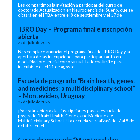
Les compartimos la invitación a participar del curso de
doctorado Actualización en Neurociencia del Sueño, que se
dictará en el ITBA entre el 8 de septiembre y el 17 de
IBRO Day – Programa final e inscripción
abierta
27 de julio de 2026
Nos complace anunciar el programa final del IBRO Day y la
apertura de las inscripciones para participar, tanto en
modalidad presencial como virtual. La fecha límite para
inscribirse es el 21 de agosto
Escuela de posgrado “Brain health, genes,
and medicines: a multidisciplinary school”
– Montevideo, Uruguay
27 de julio de 2026
¡Ya están abiertas las inscripciones para la escuela de
posgrado “Brain Health, Genes, and Medicines: A
Multidisciplinary School”! La escuela se realizará del 7 al 9 de
octubre en el
Curso de posgrado “Muerte celular: