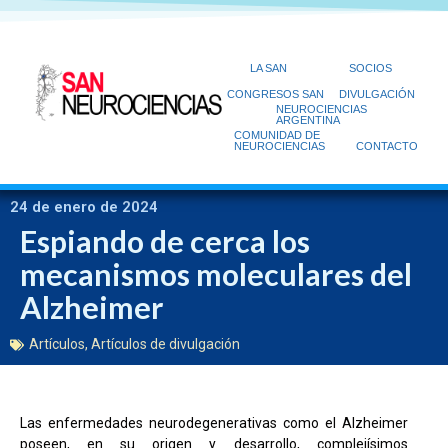
LA SAN
SOCIOS
CONGRESOS SAN
DIVULGACIÓN
NEUROCIENCIAS
ARGENTINA
COMUNIDAD DE
NEUROCIENCIAS
CONTACTO
24 de enero de 2024
Espiando de cerca los
mecanismos moleculares del
Alzheimer
Artículos
,
Artículos de divulgación
Las enfermedades neurodegenerativas como el Alzheimer
poseen, en su origen y desarrollo, complejísimos