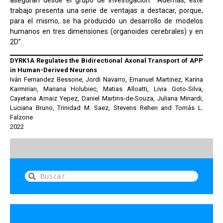
aseguran desde el grupo de investigación. “Además, este
trabajo presenta una serie de ventajas a destacar, porque,
para el mismo, se ha producido un desarrollo de modelos
humanos en tres dimensiones (organoides cerebrales) y en
2D”.
DYRK1A Regulates the Bidirectional Axonal Transport of APP
in Human-Derived Neurons
Iván Fernandez Bessone, Jordi Navarro, Emanuel Martinez, Karina
Karmirian, Mariana Holubiec, Matias Alloatti, Livia Goto-Silva,
Cayetana Arnaiz Yepez, Daniel Martins-de-Souza, Juliana Minardi,
Luciana Bruno, Trinidad M. Saez, Stevens Rehen and Tomás L.
Falzone
2022