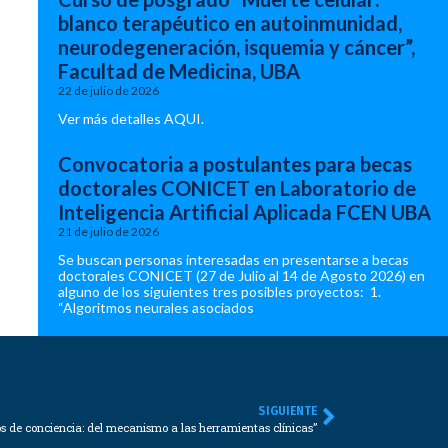
blanco terapéutico en autoinmunidad,
neurodegeneración, isquemia y cáncer”,
Facultad de Medicina, UBA
22 de julio de 2026
Ver más detalles AQUI.
Convocatoria a postulantes para becas
doctorales CONICET en Laboratorio de
Inteligencia Artificial Aplicada FCEN UBA
21 de julio de 2026
Se buscan personas interesadas en presentarse a becas
doctorales CONICET (27 de Julio al 14 de Agosto 2026) en
alguno de los siguientes tres posibles proyectos: 1.
“Algoritmos neurales asociados
SIGUIENTE
os de conciencia: del mecanismo a las herramientas clínicas”