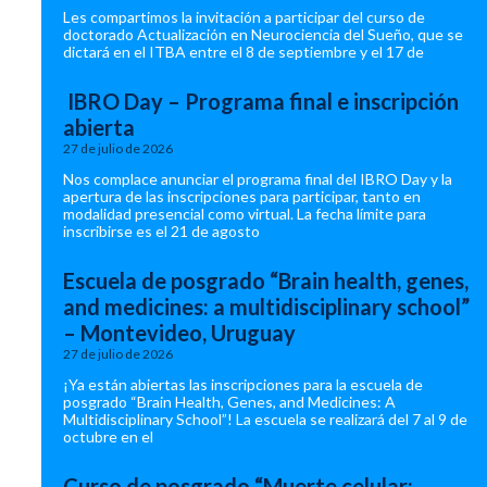
Les compartimos la invitación a participar del curso de
doctorado Actualización en Neurociencia del Sueño, que se
dictará en el ITBA entre el 8 de septiembre y el 17 de
IBRO Day – Programa final e inscripción
abierta
27 de julio de 2026
Nos complace anunciar el programa final del IBRO Day y la
apertura de las inscripciones para participar, tanto en
modalidad presencial como virtual. La fecha límite para
inscribirse es el 21 de agosto
Escuela de posgrado “Brain health, genes,
and medicines: a multidisciplinary school”
– Montevideo, Uruguay
27 de julio de 2026
¡Ya están abiertas las inscripciones para la escuela de
posgrado “Brain Health, Genes, and Medicines: A
Multidisciplinary School”! La escuela se realizará del 7 al 9 de
octubre en el
Curso de posgrado “Muerte celular: