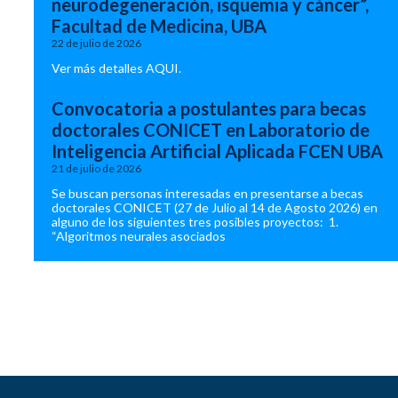
neurodegeneración, isquemia y cáncer”,
Facultad de Medicina, UBA
22 de julio de 2026
Ver más detalles AQUI.
Convocatoria a postulantes para becas
doctorales CONICET en Laboratorio de
Inteligencia Artificial Aplicada FCEN UBA
21 de julio de 2026
Se buscan personas interesadas en presentarse a becas
doctorales CONICET (27 de Julio al 14 de Agosto 2026) en
alguno de los siguientes tres posibles proyectos: 1.
“Algoritmos neurales asociados