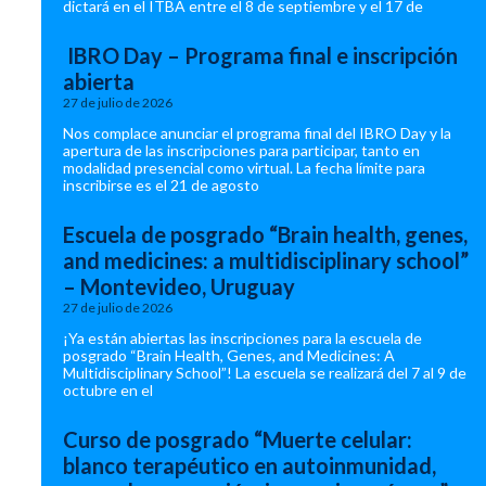
dictará en el ITBA entre el 8 de septiembre y el 17 de
IBRO Day – Programa final e inscripción
abierta
27 de julio de 2026
Nos complace anunciar el programa final del IBRO Day y la
apertura de las inscripciones para participar, tanto en
modalidad presencial como virtual. La fecha límite para
inscribirse es el 21 de agosto
Escuela de posgrado “Brain health, genes,
and medicines: a multidisciplinary school”
– Montevideo, Uruguay
27 de julio de 2026
¡Ya están abiertas las inscripciones para la escuela de
posgrado “Brain Health, Genes, and Medicines: A
Multidisciplinary School”! La escuela se realizará del 7 al 9 de
octubre en el
Curso de posgrado “Muerte celular:
blanco terapéutico en autoinmunidad,