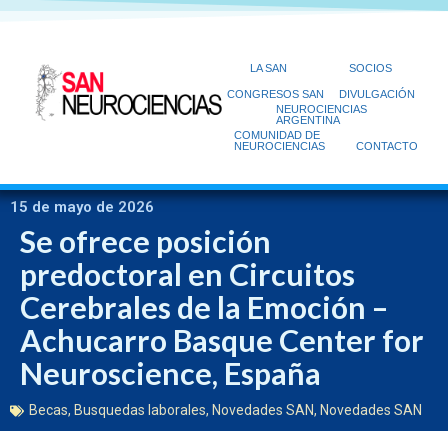
LA SAN
SOCIOS
CONGRESOS SAN
DIVULGACIÓN
NEUROCIENCIAS
ARGENTINA
COMUNIDAD DE
NEUROCIENCIAS
CONTACTO
15 de mayo de 2026
Se ofrece posición
predoctoral en Circuitos
Cerebrales de la Emoción –
Achucarro Basque Center for
Neuroscience, España
Becas
,
Busquedas laborales
,
Novedades SAN
,
Novedades SAN